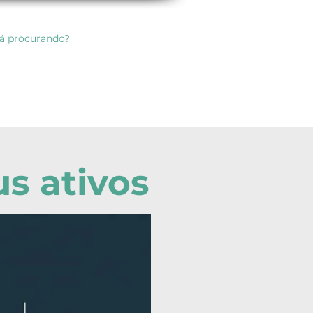
Agendamento online
More
us ativos