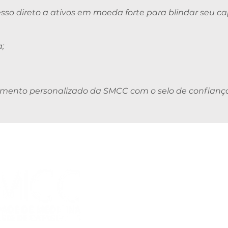
cesso direto a ativos em moeda forte para blindar seu ca
a;
dimento personalizado da SMCC com o selo de confianç
Atendimento
(
(32) 3429-4900
sociedademedicina
Segunda-feira a sexta