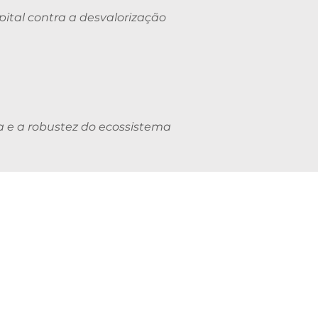
pital contra a desvalorização
a e a robustez do ecossistema
32) 98710
-7716
cataguases@gmail.com
-feira: 07h00 as 11h00