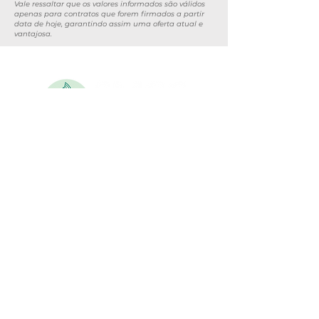
Vale ressaltar que os valores informados são válidos
apenas para contratos que forem firmados a partir
data de hoje, garantindo assim uma oferta atual e
vantajosa.
Atendimento
(32) 98710
-7716
(32) 3429-4900
sociedademedicinacataguases@gmail.com
Segunda-feira a sexta-feira: 07h00 as 11h00
Endereço
Av. Cel. Antônio Augusto de Souza, 442 - Vila Tereza –
Cataguases/MG