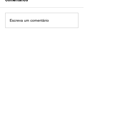
Comentários
Escreva um comentário
Atendimento
(32) 98710
-7716
(32) 3429-4900
sociedademedicinacataguases@gmail.com
Segunda-feira a sexta-feira: 07h00 as 11h00